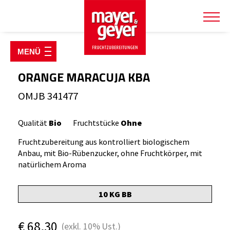
SHOP & PRODUKTE
Fruchtzubereitungen
ORANGE MARACUJA KBA
Fruchtsirupe & Konzentrate
OMJB 341477
Joghurt Starterpakete
Qualität
Bio
Fruchtstücke
Ohne
Käsereiartikel
Fruchtzubereitung aus kontrolliert biologischem
Kulturen & Labextrakt
Anbau, mit Bio-Rübenzucker, ohne Fruchtkörper, mit
Kühlverpackungen
natürlichem Aroma
Milch- & Molkepulver
10 KG BB
Verpackungen
€
68,30
(exkl.
10%
Ust.)
TIERWOHLSHOP