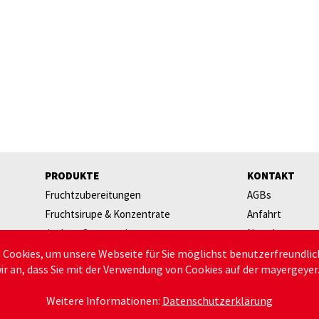
PRODUKTE
KONTAKT
Fruchtzubereitungen
AGBs
Fruchtsirupe & Konzentrate
Anfahrt
Joghurt Starterpakete
Newsletter
Käsereiartikel
Ansprechperso
Cookies, um unsere Webseite für Sie möglichst benutzerfreundlic
r an, dass Sie mit der Verwendung von Cookies auf der mayergeyer.
Kulturen & Labextrakt
Bestellung & Ve
Milch- & Molkepulver
Datenschutz
Weitere Informationen:
Datenschutzerklärung
Verpackungen
Impressum