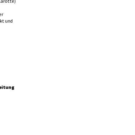
arotte)
er
kt und
eitung