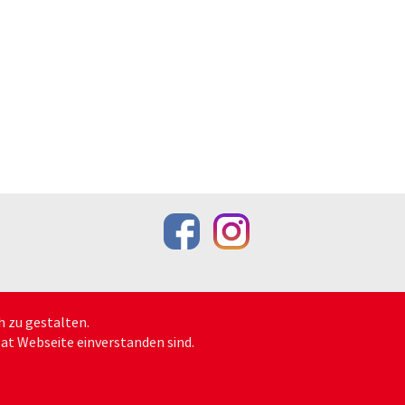
nen
h zu gestalten.
at Webseite einverstanden sind.
rsand