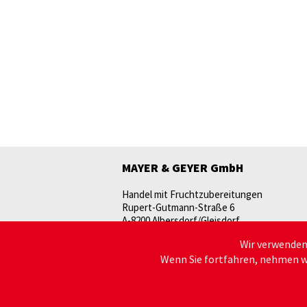
MAYER & GEYER GmbH
Handel mit Fruchtzubereitungen
Rupert-Gutmann-Straße 6
A-8200 Albersdorf/Gleisdorf
Wir verwenden 
T:
+43 (0)3112 / 62333-0
Wenn Sie fortfahren, nehmen wi
F:
+43 (0)3112 / 62333-20
M:
office@mayergeyer.at
www.mayergeyer.at