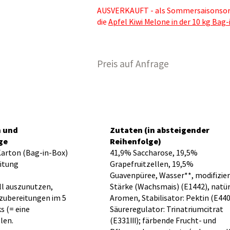
AUSVERKAUFT - als Sommersaisonsor
die
Apfel Kiwi Melone in der 10 kg Bag
Preis auf Anfrage
n und
Zutaten (in absteigender
ge
Reihenfolge)
Karton (Bag-in-Box)
41,9% Saccharose, 19,5%
eitung
Grapefruitzellen, 19,5%
Guavenpüree, Wasser**, modifizie
ll auszunutzen,
Stärke (Wachsmais) (E1442), natür
tzubereitungen im 5
Aromen, Stabilisator: Pektin (E440
s (= eine
Säureregulator: Trinatriumcitrat
len.
(E331III); färbende Frucht- und