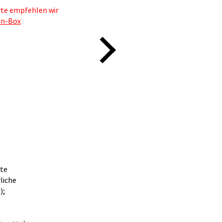
te empfehlen wir
-in-Box
rte
liche
);