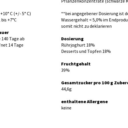
Pflanzenkonzentrate (schwarze K
10° C (+/- 5° C)
**bei angegebener Dosierung ist d
 bis +7°C
Wassergehalt < 5,0% im Endprodu
somit nicht zu deklarieren
auer
 140 Tage ab
Dosierung
fnet 14 Tage
Rührjoghurt 18%
Desserts und Topfen 18%
Fruchtgehalt
39%
Gesamtzucker pro 100 g Zuber
44,6g
enthaltene Allergene
keine