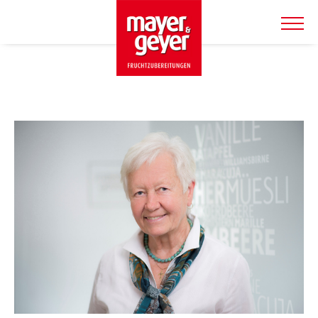
SHOP & PRODUKTE
TIERWOHLSHOP
ÜBER UNS
SERVICE
WARENKORB
AKTUELLES
KONTAKT