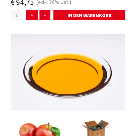
€
94,75
(exkl.
20%
Ust.)
ÜBER UNS
+
-
SERVICE
WARENKORB
AKTUELLES
KONTAKT
ANMELDEN