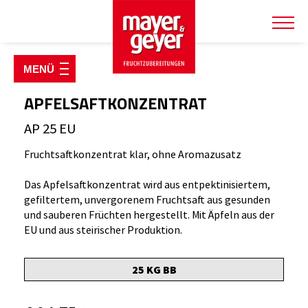
SHOP & PRODUKTE
Fruchtzubereitungen
APFELSAFTKONZENTRAT
Fruchtsirupe & Konzentrate
AP 25 EU
Joghurt Starterpakete
Fruchtsaftkonzentrat klar, ohne Aromazusatz
Käsereiartikel
Das Apfelsaftkonzentrat wird aus entpektinisiertem,
Kulturen & Labextrakt
gefiltertem, unvergorenem Fruchtsaft aus gesunden
und sauberen Früchten hergestellt. Mit Äpfeln aus der
Kühlverpackungen
EU und aus steirischer Produktion.
Milch- & Molkepulver
Verpackungen
25 KG BB
TIERWOHLSHOP