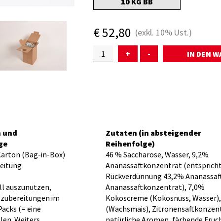
10 KG BB
€
52,80
(exkl.
10%
Ust.)
+
-
n und
Zutaten (in absteigender
ge
Reihenfolge)
Karton (Bag-in-Box)
46 % Saccharose, Wasser, 9,2%
reitung
Ananassaftkonzentrat (entsprich
Rückverdünnung 43,2% Ananassaft
ll auszunutzen,
Ananassaftkonzentrat), 7,0%
tzubereitungen im
Kokoscreme (Kokosnuss, Wasser),
Packs (= eine
(Wachsmais), Zitronensaftkonzent
len. Weiters
natürliche Aromen, färbende Fruc