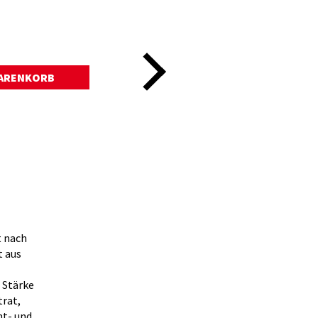
t nach
 aus
 Stärke
rat,
ht- und