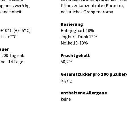
ag und zwei 5 kg
Pflanzenkonzentrate (Karotte),
sandeinheit.
natürliches Orangenaroma
Dosierung
10° C (+/- 5° C)
Rührjoghurt 18%
 bis +7°C
Joghurt-Drink 13%
Molke 10-13%
auer
 200 Tage ab
Fruchtgehalt
fnet 14 Tage
50,2%
Gesamtzucker pro 100 g Zuber
51,7 g
enthaltene Allergene
keine