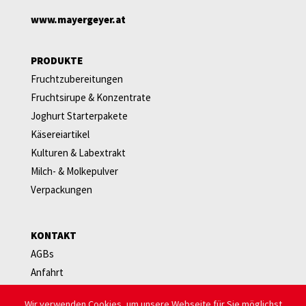
www.mayergeyer.at
PRODUKTE
Fruchtzubereitungen
Fruchtsirupe & Konzentrate
Joghurt Starterpakete
Käsereiartikel
Kulturen & Labextrakt
Milch- & Molkepulver
Verpackungen
KONTAKT
AGBs
Anfahrt
Newsletter
Wir verwenden Cookies, um unsere Webseite für Sie möglichst