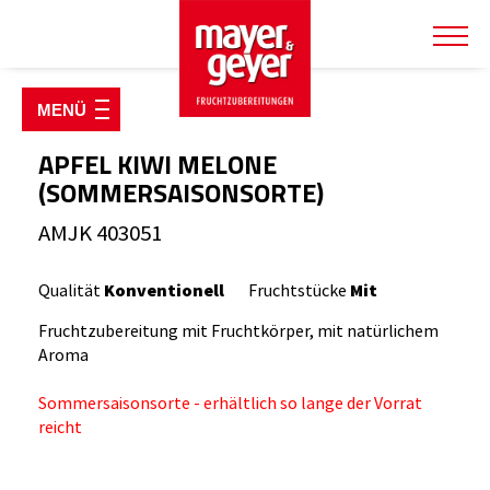
SHOP & PRODUKTE
Fruchtzubereitungen
APFEL KIWI MELONE
(SOMMERSAISONSORTE)
Fruchtsirupe & Konzentrate
AMJK 403051
Joghurt Starterpakete
Käsereiartikel
Qualität
Konventionell
Fruchtstücke
Mit
Kulturen & Labextrakt
Fruchtzubereitung mit Fruchtkörper, mit natürlichem
Kühlverpackungen
Aroma
Milch- & Molkepulver
Sommersaisonsorte - erhältlich so lange der Vorrat
Verpackungen
reicht
TIERWOHLSHOP