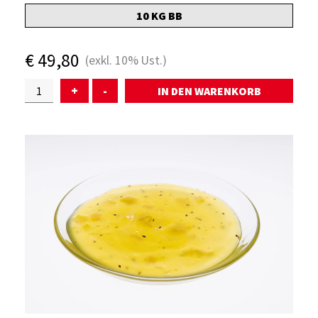
10 KG BB
ÜBER UNS
€
49,80
(exkl.
10%
Ust.)
SERVICE
+
-
WARENKORB
AKTUELLES
KONTAKT
ANMELDEN