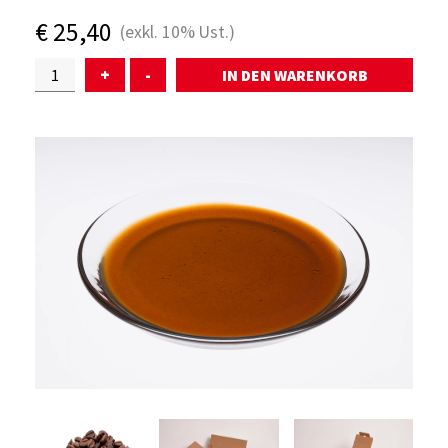
€
25,40
(exkl.
10%
Ust.)
ÜBER UNS
+
-
SERVICE
WARENKORB
AKTUELLES
KONTAKT
ANMELDEN