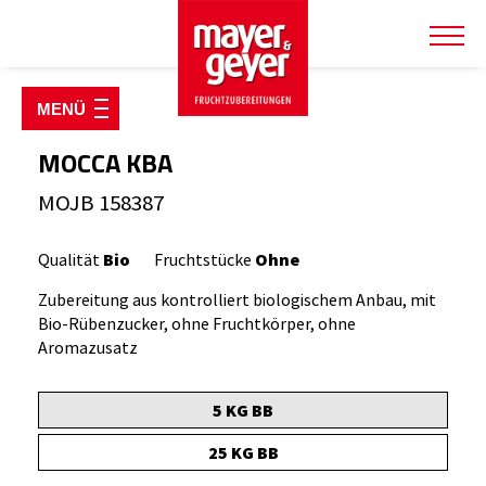
SHOP & PRODUKTE
Fruchtzubereitungen
MOCCA KBA
Fruchtsirupe & Konzentrate
MOJB 158387
Joghurt Starterpakete
Qualität
Bio
Fruchtstücke
Ohne
Käsereiartikel
Zubereitung aus kontrolliert biologischem Anbau, mit
Kulturen & Labextrakt
Bio-Rübenzucker, ohne Fruchtkörper, ohne
Kühlverpackungen
Aromazusatz
Milch- & Molkepulver
5 KG BB
Verpackungen
25 KG BB
TIERWOHLSHOP