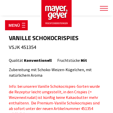
SHOP & PRODUKTE
Fruchtzubereitungen
VANILLE SCHOKOCRISPIES
Fruchtsirupe & Konzentrate
VSJK 451354
Joghurt Starterpakete
Qualität
Konventionell
Fruchtstücke
Mit
Käsereiartikel
Zubereitung mit Schoko-Weizen-Kügelchen, mit
Kulturen & Labextrakt
natürlichem Aroma
Kühlverpackungen
Info: bei unseren Vanille Schokocrispies-Sorten wurde
Milch- & Molkepulver
die Rezeptur leicht umgestellt, in den Crispies (=
Verpackungen
Weizenextrudat) ist künftig keine Kakaobutter mehr
enthaltenn. Die Premium-Vanille Schokocrispies sind
ab sofort unter der neuen Artikelnummer 451354
TIERWOHLSHOP