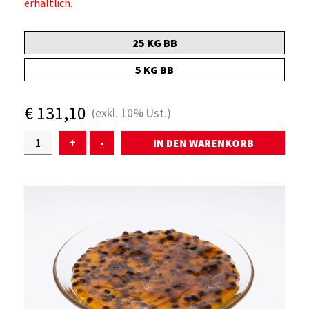
erhältlich.
ÜBER UNS
25 KG BB
SERVICE
5 KG BB
WARENKORB
€
131,10
(exkl.
10%
Ust.)
+
-
AKTUELLES
KONTAKT
ANMELDEN