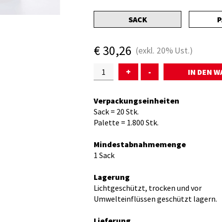
SACK
P
€
30,26
(exkl.
20%
Ust.)
+
-
Verpackungseinheiten
Sack = 20 Stk.
Palette = 1.800 Stk.
Mindestabnahmemenge
1 Sack
Lagerung
Lichtgeschützt, trocken und vor
Umwelteinflüssen geschützt lagern.
Lieferung