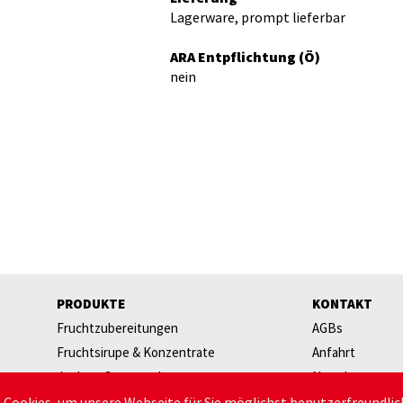
Lagerware, prompt lieferbar
ARA Entpflichtung (Ö)
nein
PRODUKTE
KONTAKT
Fruchtzubereitungen
AGBs
Fruchtsirupe & Konzentrate
Anfahrt
Joghurt Starterpakete
Newsletter
Käsereiartikel
Ansprechperso
Cookies, um unsere Webseite für Sie möglichst benutzerfreundlic