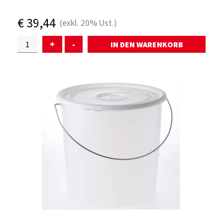
Mehrweg
€
39,44
(exkl.
20%
Ust.)
TIERWOHLSHOP
+
-
ÜBER UNS
SERVICE
WARENKORB
AKTUELLES
KONTAKT
ANMELDEN