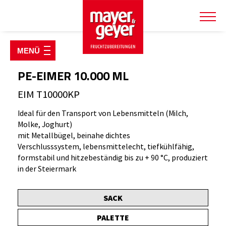
SHOP & PRODUKTE
Fruchtzubereitungen
PE-EIMER 10.000 ML
Fruchtsirupe & Konzentrate
EIM T10000KP
Joghurt Starterpakete
Ideal für den Transport von Lebensmitteln (Milch,
Molke, Joghurt)
Käsereiartikel
mit Metallbügel, beinahe dichtes
Kulturen & Labextrakt
Verschlusssystem, lebensmittelecht, tiefkühlfähig,
formstabil und hitzebeständig bis zu + 90 °C, produziert
Kühlverpackungen
in der Steiermark
Milch- & Molkepulver
Verpackungen
SACK
PALETTE
Einweg