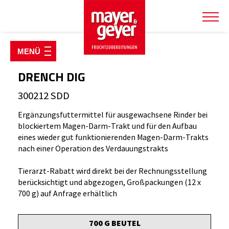
SHOP & PRODUKTE
DRENCH DIG
TIERWOHLSHOP
300212 SDD
Boli
Ergänzungsfuttermittel für ausgewachsene Rinder bei
Drenches
blockiertem Magen-Darm-Trakt und für den Aufbau
eines wieder gut funktionierenden Magen-Darm-Trakts
Ergänzungsfuttermittel
nach einer Operation des Verdauungstrakts
Geflügel
Tierarzt-Rabatt wird direkt bei der Rechnungsstellung
Kälber & Geburt
berücksichtigt und abgezogen, Großpackungen (12 x
700 g) auf Anfrage erhältlich
Pferd
Pflegemittel
700 G BEUTEL