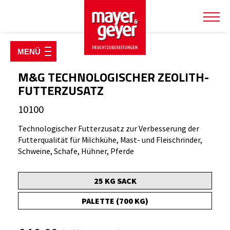
SHOP & PRODUKTE
M&G TECHNOLOGISCHER ZEOLITH-
TIERWOHLSHOP
FUTTERZUSATZ
10100
Boli
Drenches
Technologischer Futterzusatz zur Verbesserung der
Futterqualität für Milchkühe, Mast- und Fleischrinder,
Ergänzungsfuttermittel
Schweine, Schafe, Hühner, Pferde
Geflügel
Kälber & Geburt
25 KG SACK
Pferd
PALETTE (700 KG)
Pflegemittel