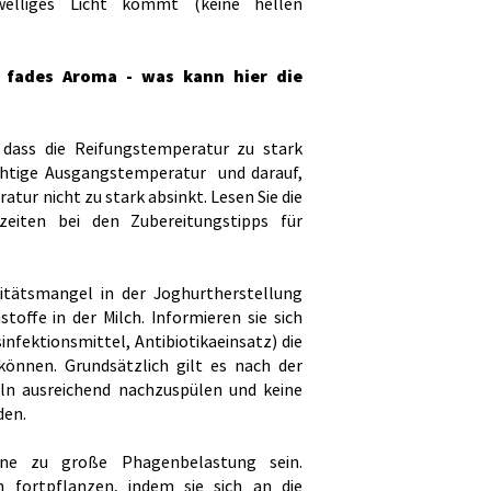
zwelliges Licht kommt (keine hellen
.
 fades Aroma - was kann hier die
 dass die Reifungstemperatur zu stark
richtige Ausgangstemperatur und darauf,
atur nicht zu stark absinkt. Lesen Sie die
zeiten bei den Zubereitungstipps für
litätsmangel in der Joghurtherstellung
offe in der Milch. Informieren sie sich
fektionsmittel, Antibiotikaeinsatz) die
können. Grundsätzlich gilt es nach der
ln ausreichend nachzuspülen und keine
den.
ine zu große Phagenbelastung sein.
h fortpflanzen, indem sie sich an die