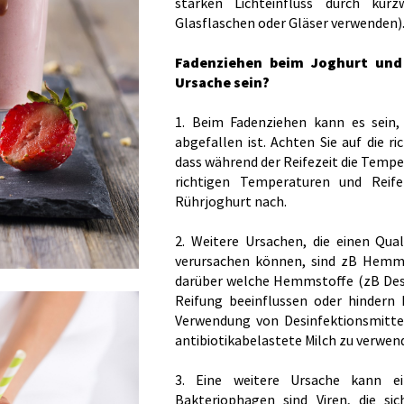
starken Lichteinfluss durch kur
Glasflaschen oder Gläser verwenden)
Fadenziehen beim Joghurt und
Ursache sein?
1. Beim Fadenziehen kann es sein,
abgefallen ist. Achten Sie auf die 
dass während der Reifezeit die Temper
richtigen Temperaturen und Reife
Rührjoghurt nach.
2. Weitere Ursachen, die einen Qua
verursachen können, sind zB Hemmst
darüber welche Hemmstoffe (zB Desin
Reifung beeinflussen oder hindern 
Verwendung von Desinfektionsmitte
antibiotikabelastete Milch zu verwen
3. Eine weitere Ursache kann e
Bakteriophagen sind Viren, die sic