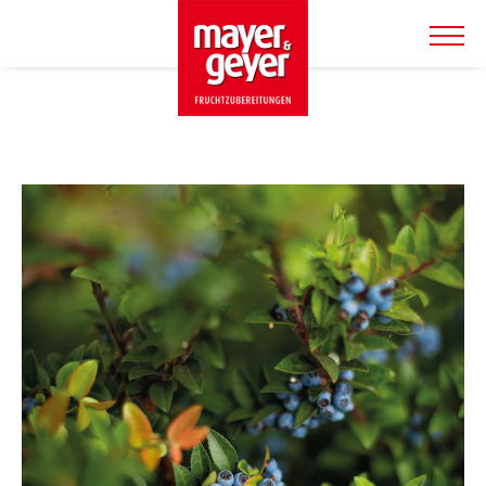
SHOP & PRODUKTE
TIERWOHLSHOP
ÜBER UNS
SERVICE
WARENKORB
AKTUELLES
KONTAKT